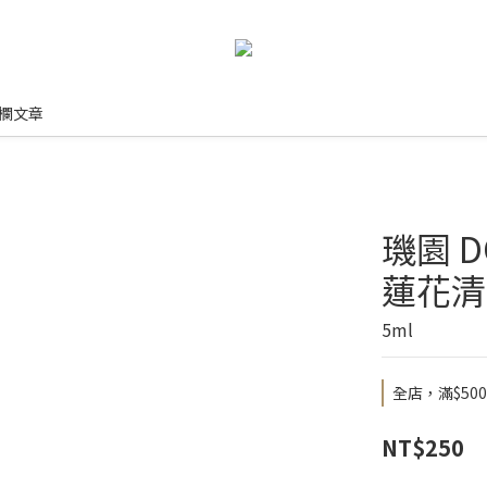
欄文章
璣園 D
蓮花清
5ml
全店，滿$50
NT$250