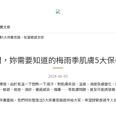
欄文章
膚5大保養思路，拒當敏感女孩
悶，妳需要知道的梅雨季肌膚5大保
2024-06-05
爆發。由於氣溫一下悶熱一下濕冷，對肌膚來說，溫度、濕度急遽變化，
、敏感、痘痘、濕疹、黴菌感染、搔癢……等肌膚問題，甚至可能誘發異
養重點，我們特別整理出5大保養思路提供給大家，希望趕緊度過令人煩惱