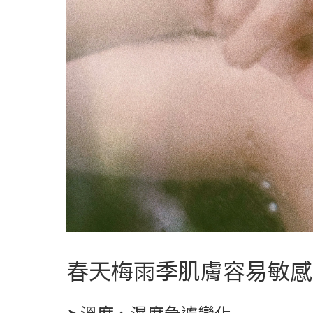
春天梅雨季肌膚容易敏感
➤溫度、濕度急遽變化