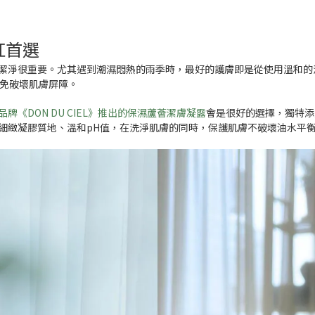
紅首選
潔淨很重要。尤其遇到潮濕悶熱的雨季時，最好的護膚即是從使用溫和的
以免破壞肌膚屏障。
牌《DON DU CIEL》推出的保濕蘆薈潔膚凝露
會是很好的選擇，獨特添
細緻凝膠質地、溫和pH值，在洗淨肌膚的同時，保護肌膚不破壞油水平