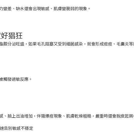
力變差、缺水還會出現敏感、肌膚變脆弱的現象。
痘好猖狂
脂腺分泌旺盛，如果毛孔阻塞又受到細菌感染，就會形成痘痘、毛囊炎等
被觸發過敏反應。
感、臉上出油增加，伴隨爆痘現象、肌膚乾燥粗糙，嚴重時還會脫皮起屑
快速告別敏感不穩定