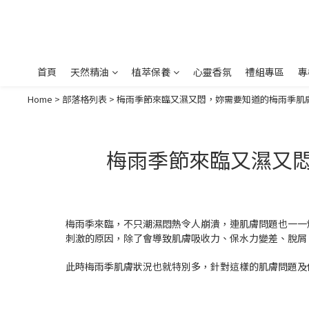
首頁
天然精油
植萃保養
心靈香氛
禮組專區
專
Home
>
部落格列表
>
梅雨季節來臨又濕又悶，妳需要知道的梅雨季肌
梅雨季節來臨又濕又
梅雨季來臨，不只潮濕悶熱令人崩潰，連肌膚問題也一一
刺激的原因，除了會導致肌膚吸收力、保水力變差、脫屑
此時梅雨季肌膚狀況也就特別多，針對這樣的肌膚問題及保