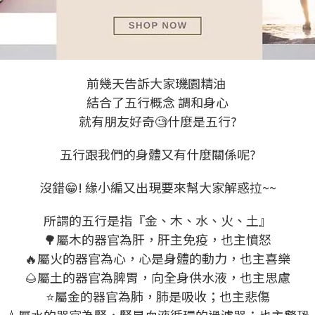
前幾天告訴大家璣園精油
結合了五行概念 調和身心
就有朋友好奇🧐什麼是五行?
五行跟我們的身體又有什麼關係呢?
沒錯😁! 緣小編又出現要來幫大家解惑拉~~
所謂的五行是指『金、木、水、火、土』
🌳屬木的器官為肝，肝主免疫，也主憤怒
🔥屬火的器官為心，心是身體的動力，也主喜樂
🌰屬土的器官為脾胃，向全身供水液，也主思慮
⭐屬金的器官為肺，肺是吸收；也主悲傷