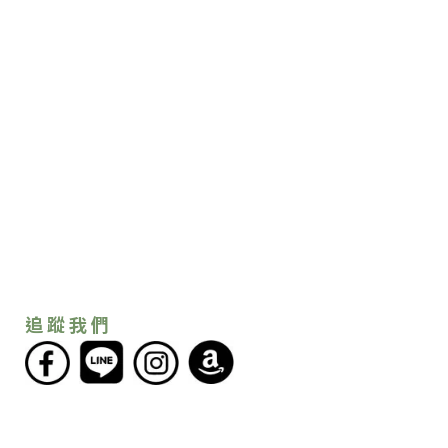
追 蹤 我 們