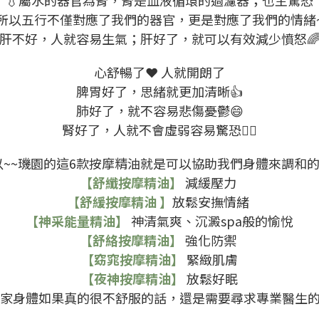
💧屬水的器官為腎，腎是血液循環的過濾器；也主驚恐
所以五行不僅對應了我們的器官，更是對應了我們的情緒
肝不好，人就容易生氣；肝好了，就可以有效減少憤怒
心舒暢了❤ 人就開朗了
脾胃好了，思緒就更加清晰👍
肺好了，就不容易悲傷憂鬱😄
腎好了，人就不會虛弱容易驚恐🙆‍♀️
以~~璣園的這6款按摩精油就是可以協助我們身體來調和的喔
【
舒纖按摩精油
】
減緩壓力
【
舒緩按摩精油
】
放鬆安撫情緒
【
神采能量精油
】
神清氣爽、沉澱spa般的愉悅
【
舒絡按摩精油
】
強化防禦
【
窈窕按摩精油
】
緊緻肌膚
【
夜神按摩精油
】
放鬆好眠
大家身體如果真的很不舒服的話，還是需要尋求專業醫生的